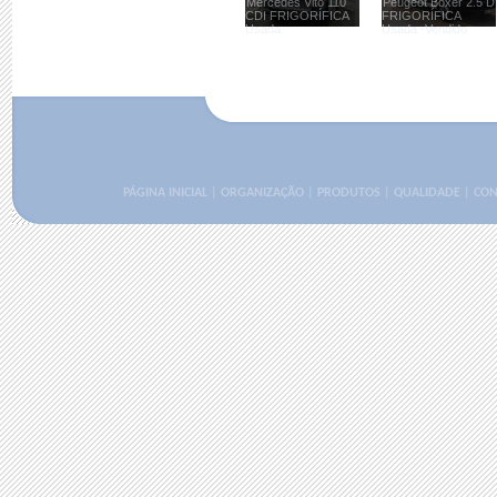
Mercedes Vito 110
Peugeot Boxer 2.5 D
CDI FRIGORÍFICA
FRIGORÍFICA
Usada
Usada -Vendido
PÁGINA INICIAL
|
ORGANIZAÇÃO
|
PRODUTOS
|
QUALIDADE
|
CON