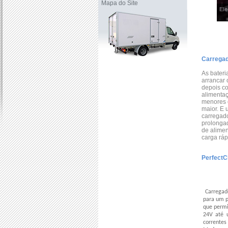
Mapa do Site
Ele
Carregad
As bateri
arrancar 
depois co
alimentaç
menores e
maior. E 
carregad
prolonga
de alime
carga ráp
PerfectC
Carregado
para um p
que permi
24V até 
corrente