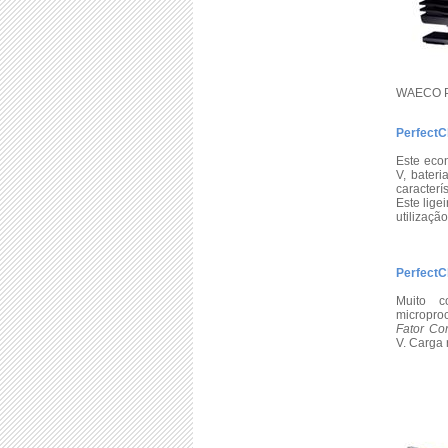
WAECO Pe
PerfectC
Este eco
V, bater
caracterí
Este lige
utilizaçã
PerfectC
Muito c
micropro
Fator Cor
V. Carga 