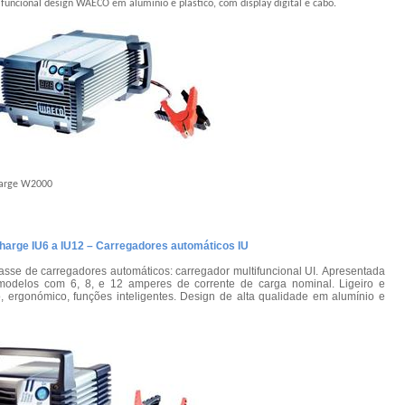
funcional design WAECO em alumínio e plástico, com display digital e cabo.
harge W2000
harge IU6 a IU12 – Carregadores automáticos IU
asse de carregadores automáticos: carregador multifuncional UI. Apresentada
modelos com 6, 8, e 12 amperes de corrente de carga nominal. Ligeiro e
, ergonómico, funções inteligentes. Design de alta qualidade em alumínio e