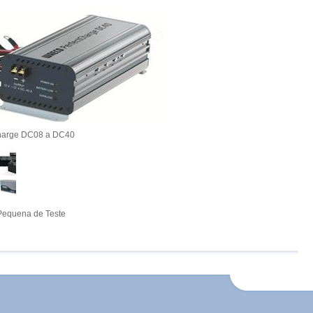
harge DC08 a DC40
equena de Teste