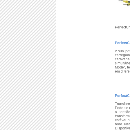
PerfectC
PerfectC
A sua po
carregad
caravana
simultâne
Mode“, t
em difere
PerfectC
Transfor
Pode-se u
a tensã
transfor
estável 
rede eléc
Disponíve