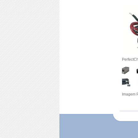
PerfectC
Imagem P