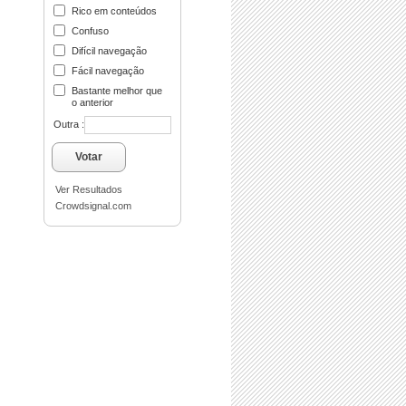
Rico em conteúdos
Confuso
Difícil navegação
Fácil navegação
Bastante melhor que
o anterior
Outra :
Votar
Ver Resultados
Crowdsignal.com