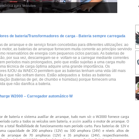
ctrónica para Veículos
ores de bateria/Transformadores de carga - Bateria sempre carregada
as de arranque e de serviço foram concebidas para diferentes utilizações: ao
o motor, as baterias de arranque fornecem muita corrente ao princípio servindo
mo reservatórios de energia com pequenos ciclos parciais. As baterias de
ão, por sua vez, descarregam-se e voltam-se a carregar mediante correntes
m períodos mais prolongados, pelo que estão sujeitas a uma carga muito
uma técnica de carga óptima adquire uma grande importância. Os
ores IUOU da WAECO permitem que as baterias tenham uma vida útil mais
da e que não sofram danos. Estão adequados a todas as baterias
ntação (baterias de gel, de chumbo e húmidas) porque fornecem uma
ida que não danifica a bateria.
harge W2000 – Carregador automático W
r de bateria e sistema auxiliar de arranque, tudo num só: o W2000 fornece carga
eríodo curto a todos os veículos sem bateria, e
assim
auxilia o motor de arranque. O
te a total flexibilidade de funcionamento num período curto. Para baterias de 12V e
uma capacidade de 200 amphora (12V) ou 100 amphora (24V) e níveis altos de
s de arranque de 70 amphoras (12V) e 35 amphoras (24V), respectivamente.