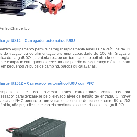
rfectCharge IU6
harge IU812 – Carregador automático IU0U
nómico equipamento permite carregar rapidamente baterias de veículos de 12
ias de tracção ou de alimentação até uma capacidade de 100 Ah. Graças à
stica de cargaIU0Ou, a bateria recebe um fornecimento optimizado de energia.
iro e compacto carregador oferece um alto padrão de segurança e é ideal para
o em pequenos veículos de camping, barcos ou caravanas.
harge IU1012 – Carregador automático IU0U com PFC
ompacto e de uso universal. Estes carregadores controlados por
cessador caracterizam-se pelo elevado nível de tensão de entrada. O
Power
rection
(PFC) permite o aproveitamento óptimo de tensões entre 90 e 253
rápida, não prejudicial e completa mediante a característica de carga IU0Ou.