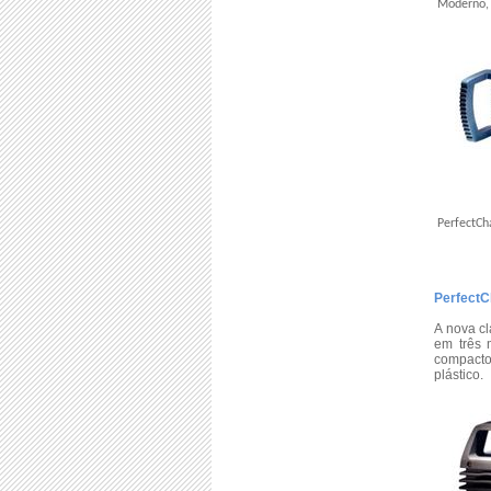
Moderno, 
PerfectC
PerfectC
A nova cl
em três 
compacto
plástico.