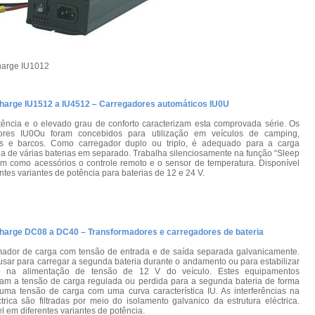
harge IU1012
harge IU1512 a IU4512 – Carregadores automáticos IU0U
tência e o elevado grau de conforto caracterizam esta comprovada série. Os
ores IU0Ou foram concebidos para utilização em veículos de camping,
s e barcos. Como carregador duplo ou triplo, é adequado para a carga
a de várias baterias em separado. Trabalha silenciosamente na função “Sleep
em como acessórios o controle remoto e o sensor de temperatura. Disponível
ntes variantes de potência para baterias de 12 e 24 V.
harge DC08 a DC40 – Transformadores e carregadores de bateria
mador de carga com tensão de entrada e de saída separada galvanicamente.
sar para carregar a segunda bateria durante o andamento ou para estabilizar
o na alimentação de tensão de 12 V do veículo. Estes equipamentos
mam a tensão de carga regulada ou perdida para a segunda bateria de forma
numa tensão de carga com uma curva característica IU. As interferências na
trica são filtradas por meio do isolamento galvanico da estrutura eléctrica.
l em diferentes variantes de potência.