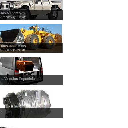
ulos Militares
/v-tr.com/cyx6ip.gif
inas Industriais
/v-tr.com/cyx6ip.gif
os Veículos Especiais
as