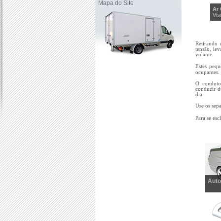
Mapa do Site
Ar
Vis
Retirando 
tensão, le
volante.
Estes pequ
ocupantes.
O conduto
conduzir d
dia.
Use os sep
Para se esc
Aut