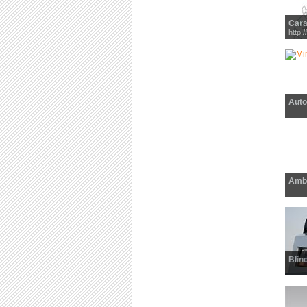
Cara
http:/
Auto
Amb
Blin