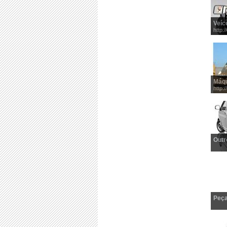
Veíc
http:/
Máqu
http:/
Outr
Peç