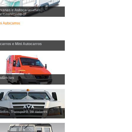
vanas e Autocaravanas
/v-tr.com/cyx6ip.gif
carros e Mini Autocarros
ulâncias
dados, Transporte de Valores