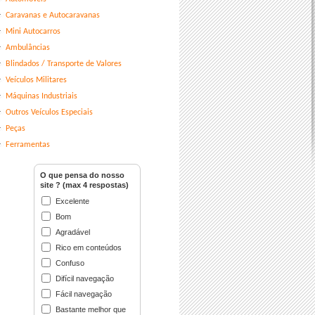
Caravanas e Autocaravanas
Mini Autocarros
Ambulâncias
Blindados / Transporte de Valores
Veículos Militares
Máquinas Industriais
Outros Veículos Especiais
Peças
Ferramentas
O que pensa do nosso
site ? (max 4 respostas)
Excelente
Bom
Agradável
Rico em conteúdos
Confuso
Difícil navegação
Fácil navegação
Bastante melhor que