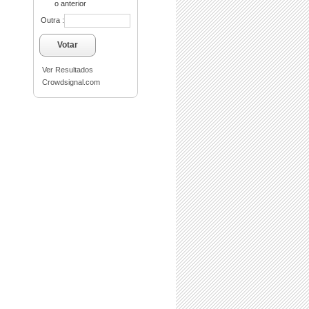
o anterior
Outra :
Votar
Ver Resultados
Crowdsignal.com