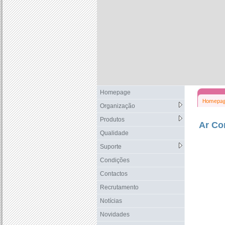
Homepage
Homepa
Organização
Produtos
Ar Co
Qualidade
Suporte
Condições
Contactos
Recrutamento
Notícias
Novidades