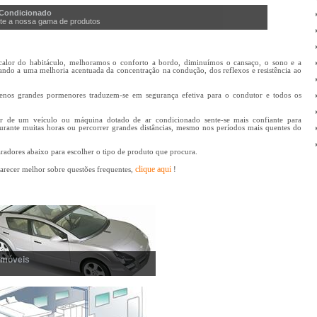
 Condicionado
ite a nossa gama de produtos
calor do habitáculo, melhoramos o conforto a bordo, diminuímos o cansaço, o sono e a
vando a uma melhoria acentuada da concentração na condução, dos reflexos e resistência ao
enos grandes pormenores traduzem-se em segurança efetiva para o condutor e todos os
r de um veículo ou máquina dotado de ar condicionado sente-se mais confiante para
urante muitas horas ou percorrer grandes distâncias, mesmo nos períodos mais quentes do
aradores abaixo para escolher o tipo de produto que procura.
clique aqui
larecer melhor sobre questões frequentes,
!
omóveis