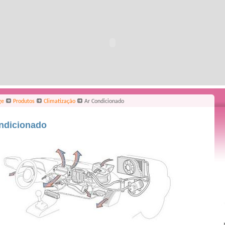
ge
Produtos
Climatização
Ar Condicionado
ndicionado