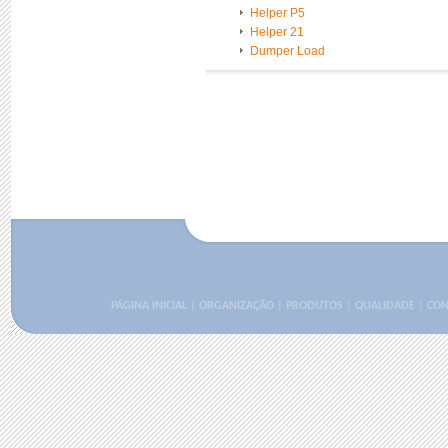
Helper P5
Helper 21
Dumper Load
PÁGINA INICIAL
|
ORGANIZAÇÃO
|
PRODUTOS
|
QUALIDADE
|
CON