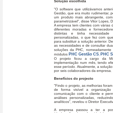
Solução escolhida
"O software que utilizávamos ante
Gestão, que era muito rudimentar, 
um produto mais abrangente, com 
parametrizável", disse Vitor Lopes, 
A empresa tem clientes com várias d
diferentes moradas e fornecedor
distintas e tinha necessidade
personalizadas, o que fez com qu
para substituir a solução anterior. 
as necessidades e de consultar du
soluções da PHC, nomeadamente 
PHC Gestão CS
PHC S
módulos
,
O projeto ficou a cargo da Mi
implementação num mês, tendo efe
esse período. Atualmente, a solução
por seis colaboradores da empresa.
Benefícios do projecto
"Findo o projeto, as melhorias fora
de forma visível a organização 
comunicação com o cliente e permi
análises personalizadas, reduzi
analíticos", revelou o Diretor Execut
A empresa passou a ter a poss