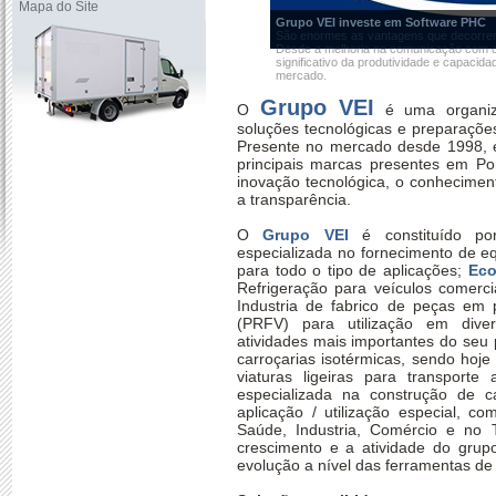
Mapa do Site
Grupo VEI investe em Software PHC
São enormes as vantagens que decorrem
Desde a melhoria na comunicação com o 
significativo da produtividade e capacida
mercado.
Grupo VEI
O
é uma organiz
soluções tecnológicas e preparaçõe
Presente no mercado desde 1998, e
principais marcas presentes em Po
inovação tecnológica, o conheciment
a transparência.
O
Grupo VEI
é constituído po
especializada no fornecimento de e
para todo o tipo de aplicações;
Eco
Refrigeração para veículos comercia
Industria de fabrico de peças em p
(PRFV) para utilização em diver
atividades mais importantes do seu 
carroçarias isotérmicas, sendo hoj
viaturas ligeiras para transport
especializada na construção de ca
aplicação / utilização especial, c
Saúde, Industria, Comércio e no T
crescimento e a atividade do gru
evolução a nível das ferramentas de