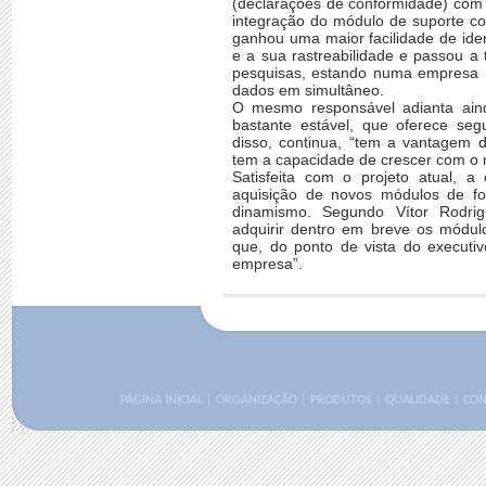
(declarações de conformidade) com 
integração do módulo de suporte co
ganhou uma maior facilidade de iden
e a sua rastreabilidade e passou a
pesquisas, estando numa empresa 
dados em simultâneo.
O mesmo responsável adianta ain
bastante estável, que oferece seg
disso, continua, “tem a vantagem 
tem a capacidade de crescer com o 
Satisfeita com o projeto atual, 
aquisição de novos módulos de f
dinamismo. Segundo Vítor Rodri
adquirir dentro em breve os módu
que, do ponto de vista do executiv
empresa”.
PÁGINA INICIAL
|
ORGANIZAÇÃO
|
PRODUTOS
|
QUALIDADE
|
CON