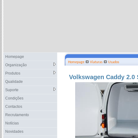
Homepage
Homepage
Viaturas
Usados
Organização
Produtos
Volkswagen Caddy 2.0 S
Qualidade
Suporte
Condições
Contactos
Recrutamento
Notícias
Novidades