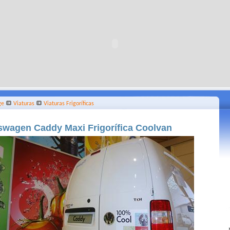
ge
Viaturas
Viaturas Frigoríficas
swagen Caddy Maxi Frigorífica Coolvan