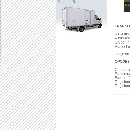
Mapa do Site
Vol
TRANSF
Revestim
Pavimento
Grupo Fri
Portas tr
Preço da
OPÇÕES 
Cortinas 
Prateleir
Barra de
Registad
Registad