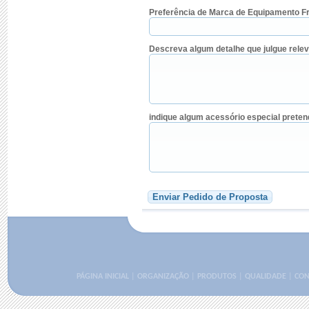
Preferência de Marca de Equipamento Fri
Descreva algum detalhe que julgue relev
indique algum acessório especial pretend
Enviar Pedido de Proposta
PÁGINA INICIAL
|
ORGANIZAÇÃO
|
PRODUTOS
|
QUALIDADE
|
CON