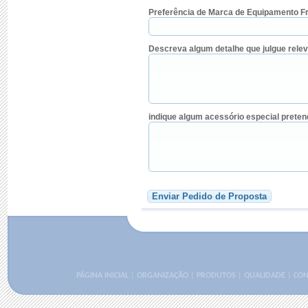
Preferência de Marca de Equipamento Fri
Descreva algum detalhe que julgue relev
indique algum acessório especial pretend
Enviar Pedido de Proposta
PÁGINA INICIAL
|
ORGANIZAÇÃO
|
PRODUTOS
|
QUALIDADE
|
CON