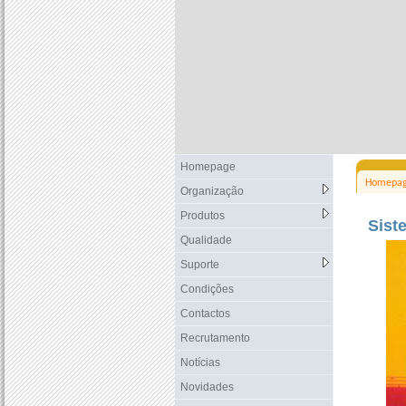
Homepage
Homepa
Organização
Produtos
Sist
Qualidade
Suporte
Condições
Contactos
Recrutamento
Notícias
Novidades