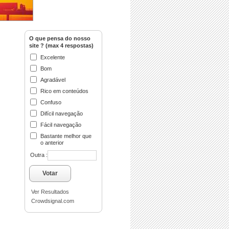
O que pensa do nosso
site ? (max 4 respostas)
Excelente
Bom
Agradável
Rico em conteúdos
Confuso
Difícil navegação
Fácil navegação
Bastante melhor que
o anterior
Outra :
Votar
Ver Resultados
Crowdsignal.com