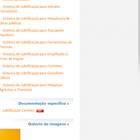
Sistema de Lubrificação para Veículos
Ferroviários
Sistema de Lubrificação para Maquinaria de
obras públicas
Sistema de Lubrificação para Transporte
Marítimo
Sistema de Lubrificação para Ferramentas de
Precisão
Sistema de Lubrificação para Empilhador e
Prato de Engate
Sistema de Lubrificação para Correntes
Sistema de Lubrificação para Geradores
Eólicos
Sistema de Lubrificação para Máquinas
Agrícolas e Florestais
Lubrificação Camiões