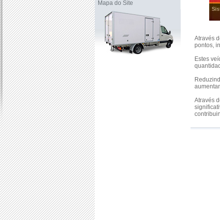
Mapa do Site
Sis
Através d
pontos, i
Estes veí
quantida
Reduzind
aumentan
Através 
significa
contribui