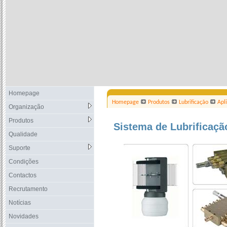
Homepage
Homepage
Produtos
Lubrificação
Apl
Organização
Produtos
Sistema de Lubrificaçã
Qualidade
Suporte
Condições
Contactos
Recrutamento
Notícias
Novidades