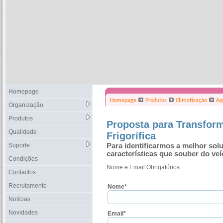
Homepage
Homepage
Produtos
Climatização
Aq
Organização
Produtos
Proposta para Transfor
Qualidade
Frigorífica
Suporte
Para identificarmos a melhor sol
características que souber do veí
Condições
Nome e Email Obrigatórios
Contactos
Recrutamento
Nome*
Notícias
Novidades
Email*