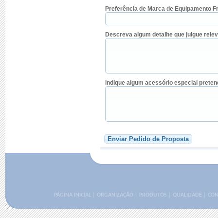
Preferência de Marca de Equipamento Fri
Descreva algum detalhe que julgue relev
indique algum acessório especial pretend
Enviar Pedido de Proposta
PÁGINA INICIAL
|
ORGANIZAÇÃO
|
PRODUTOS
|
QUALIDADE
|
CON