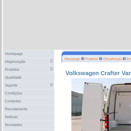
Homepage
Homepage
Produtos
Climatização
Re
Organização
Produtos
Volkswagen Crafter Van
Qualidade
Suporte
Condições
Contactos
Recrutamento
Notícias
Novidades